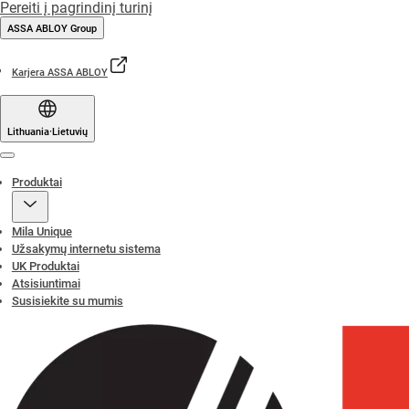
Pereiti į pagrindinį turinį
ASSA ABLOY Group
Karjera ASSA ABLOY
Lithuania
·
Lietuvių
Menu
Produktai
Mila Unique
Užsakymų internetu sistema
UK Produktai
Atsisiuntimai
Susisiekite su mumis