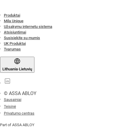
Produktai
Mila Unique
Užsakymų internetu sistema
Atsisiuntimai
Susisiekite su mumis
UK Produktai
Tvarumas
Lithuania
·
Lietuvių
© ASSA ABLOY
Sausainiai
Teisinė
Privatumo centras
Part of ASSA ABLOY