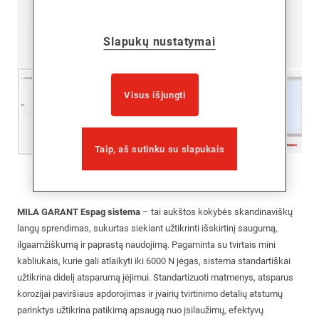
Slapukų nustatymai
Visus išjungti
Taip, aš sutinku su slapukais
1
of
8
MILA GARANT Espag sistema
– tai aukštos kokybės skandinaviškų
langų sprendimas, sukurtas siekiant užtikrinti išskirtinį saugumą,
ilgaamžiškumą ir paprastą naudojimą. Pagaminta su tvirtais mini
kabliukais, kurie gali atlaikyti iki 6000 N jėgas, sistema standartiškai
užtikrina didelį atsparumą įėjimui. Standartizuoti matmenys, atsparus
korozijai paviršiaus apdorojimas ir įvairių tvirtinimo detalių atstumų
parinktys užtikrina patikimą apsaugą nuo įsilaužimų, efektyvų