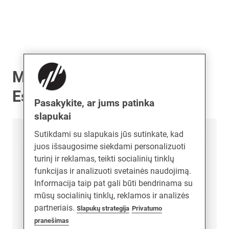
MILA GARANT Langų
Espag sistemos
Pasakykite, ar jums patinka
slapukai
Sutikdami su slapukais jūs sutinkate, kad
juos išsaugosime siekdami personalizuoti
turinį ir reklamas, teikti socialinių tinklų
funkcijas ir analizuoti svetainės naudojimą.
Informacija taip pat gali būti bendrinama su
mūsų socialinių tinklų, reklamos ir analizės
partneriais.
Slapukų strategija
Privatumo
pranešimas